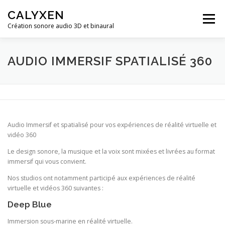
Aller
CALYXEN
au
Menu
contenu
Création sonore audio 3D et binaural
ACCUEIL
STUDIO MUSIQUE
NOS SERVICES
AUDIO IMMERSIF SPATIALISÉ 360
NOS RECHERCHES EN AUDIOLOGIE
CONTACT
Audio Immersif et spatialisé pour vos expériences de réalité virtuelle et
vidéo 360
Le design sonore, la musique et la voix sont mixées et livrées au format
immersif qui vous convient.
Nos studios ont notamment participé aux expériences de réalité
virtuelle et vidéos 360 suivantes :
Deep Blue
Immersion sous-marine en réalité virtuelle.