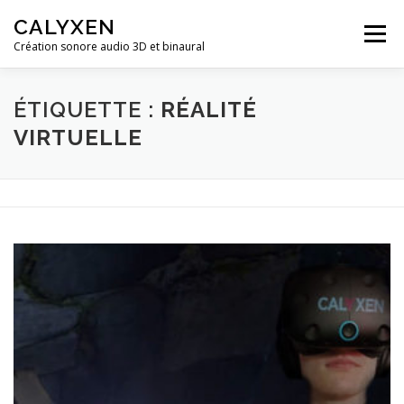
Aller
CALYXEN
au
Menu
contenu
Création sonore audio 3D et binaural
ACCUEIL
STUDIO MUSIQUE
NOS SERVICES
ÉTIQUETTE :
RÉALITÉ
VIRTUELLE
NOS RECHERCHES EN AUDIOLOGIE
CONTACT